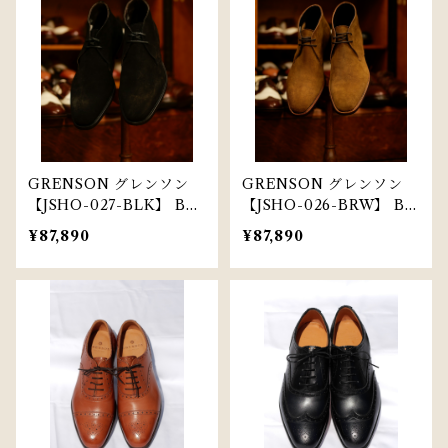
GRENSON グレンソン
GRENSON グレンソン
【JSHO-027-BLK】 BE
【JSHO-026-BRW】 BE
LPER【BLACK】
LPER【Brown】
¥87,890
¥87,890