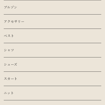
サファリジャケット
デニム
ブルゾン
5ポケット
アクセサリー
ベスト
シャツ
シューズ
スカート
ニット