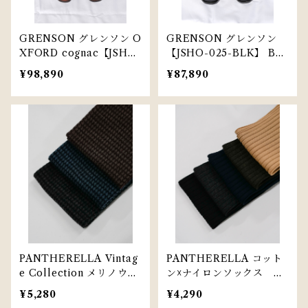
GRENSON グレンソン O
GRENSON グレンソン
XFORD cognac【JSHO-
【JSHO-025-BLK】 BA
024-LBR】【コニャッ
TH BLACK
¥98,890
¥87,890
ク】
PANTHERELLA Vintag
PANTHERELLA コット
e Collection メリノウー
ン☓ナイロンソックス パ
ル☓ナイロンソックス パ
ンセレラ 全5色
¥5,280
¥4,290
ンセレラ 全5色