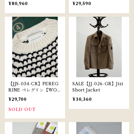
T
¥80,960
¥29,590
【JJS-054-CR】PEREG
SALE【JJ-026-GR】Jizi
RINE ペレグリン【WOM
Short Jacket
ENS】 メリノウール リリ
¥29,700
¥30,360
ー クルーネック WJ51052
SOLD OUT