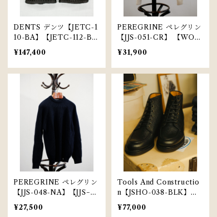
DENTS デンツ【JETC-1
PEREGRINE ペレグリン
10-BA】【JETC-112-B
【JJS-051-CR】 【WOM
L】【MENS】ペッカリー
ENS】 メリノウール イソ
¥147,400
¥31,900
グローブ 15-1564 （カシ
ベル クルー アラン
ミヤライニング）
PEREGRINE ペレグリン
Tools And Constructio
【JJS-048-NA】【JJS−04
n【JSHO-038-BLK】ツ
9-OA】【MENS】フォー
ールズ アンド コンストラ
¥27,500
¥77,000
ドフィッシャーマンクルー
クション