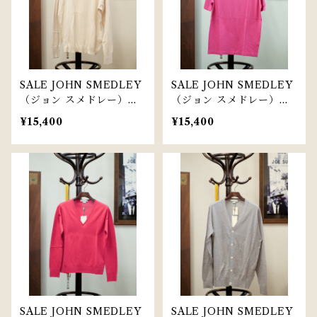
SALE JOHN SMEDLEY
SALE JOHN SMEDLEY
（ジョン スメドレー）【J
（ジョン スメドレー）【J
J-002-BE】
JS-026-Pi】JOHN SME
¥15,400
¥15,400
DLEY Short Sleeve Pol
o
SALE JOHN SMEDLEY
SALE JOHN SMEDLEY